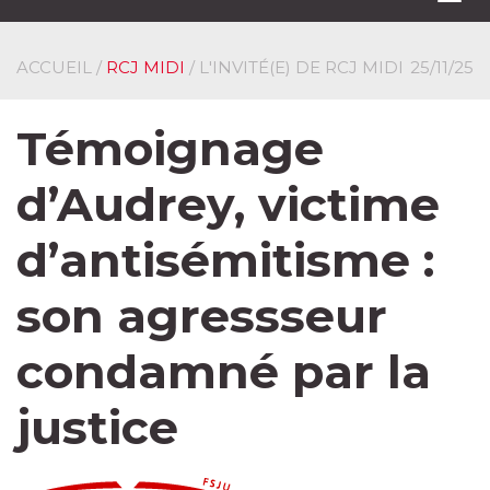
navi
ACCUEIL
/
RCJ MIDI
/ L'INVITÉ(E) DE RCJ MIDI
25/11/25
Témoignage
d’Audrey, victime
d’antisémitisme :
son agressseur
condamné par la
justice