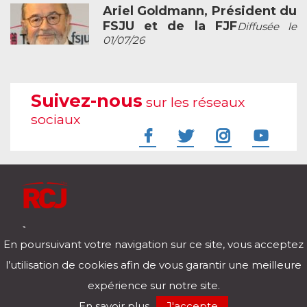
Ariel Goldmann, Président du
FSJU et de la FJF
Diffusée le
01/07/26
Suivez-nous
sur les réseaux
sociaux
À l'écoute de votre vie
En poursuivant votre navigation sur ce site, vous acceptez
Télécharger notre application pour iOs et Android
l’utilisation de cookies afin de vous garantir une meilleure
expérience sur notre site.
RCJ en direct
En savoir plus
J'accepte