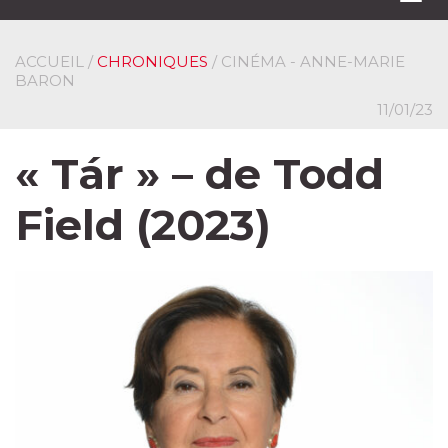
navi
ACCUEIL
/
CHRONIQUES
/ CINÉMA - ANNE-MARIE
BARON
11/01/23
« Tár » – de Todd
Field (2023)