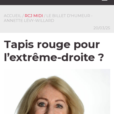
navi
ACCUEIL
/
RCJ MIDI
/ LE BILLET D'HUMEUR -
ANNETTE LÉVY-WILLARD
20/03/25
Tapis rouge pour
l’extrême-droite ?