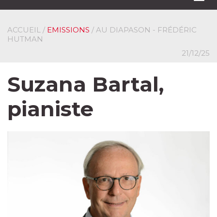
navi
ACCUEIL
/
EMISSIONS
/ AU DIAPASON - FRÉDÉRIC
HUTMAN
21/12/25
Suzana Bartal,
pianiste