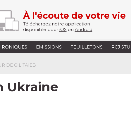
À l'écoute de votre vie
Téléchargez notre application
disponible pour
iOS
où
Android
HRONIQUES
EMISSIONS
FEUILLETONS
RCJ ST
R DE GIL TAÏEB
n Ukraine