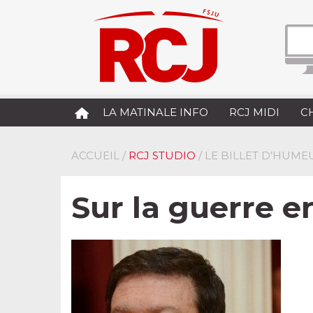
LA MATINALE INFO
RCJ MIDI
C
ACCUEIL
/
RCJ STUDIO
/ LE BILLET D’HUMEU
Sur la guerre e