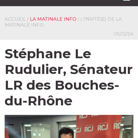
navi
ACCUEIL
/
LA MATINALE INFO
/ L'INVITÉ(E) DE LA
MATINALE INFO
05/12/24
Stéphane Le
Rudulier, Sénateur
LR des Bouches-
du-Rhône