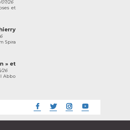
2/07/26
oses et
ierry
26
m Spira
n » et
6/26
el Abbo