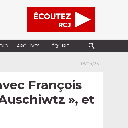
UDIO
ARCHIVES
L’ÉQUIPE
18/04/23
avec François
 Auschiwtz », et