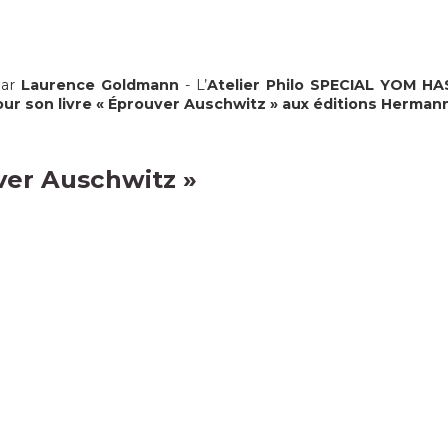
par
Laurence Goldmann
- L’
Atelier Philo
SPECIAL YOM HAS
pour son livre « Éprouver Auschwitz » aux éditions Herman
ver Auschwitz
»