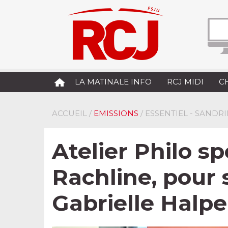
LA MATINALE INFO
RCJ MIDI
C
ACCUEIL
/
EMISSIONS
/ ESSENTIEL - SANDR
Atelier Philo s
Rachline, pour 
Gabrielle Halp