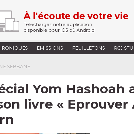
À l'écoute de votre vie
Téléchargez notre application
disponible pour
iOS
où
Android
HRONIQUES
EMISSIONS
FEUILLETONS
RCJ ST
INE SEBBANE
pécial Yom Hashoah 
son livre « Eprouver
ern