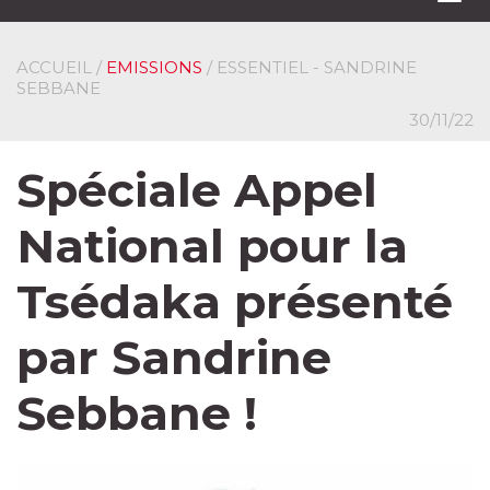
navi
ACCUEIL
/
EMISSIONS
/ ESSENTIEL - SANDRINE
SEBBANE
30/11/22
Spéciale Appel
National pour la
Tsédaka présenté
par Sandrine
Sebbane !