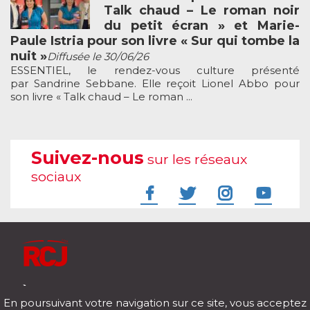
Talk chaud – Le roman noir
du petit écran » et Marie-
Paule Istria pour son livre « Sur qui tombe la
nuit »
Diffusée le 30/06/26
ESSENTIEL, le rendez-vous culture présenté
par Sandrine Sebbane. Elle reçoit Lionel Abbo pour
son livre « Talk chaud – Le roman ...
Suivez-nous
sur les réseaux
sociaux
À l'écoute de votre vie
En poursuivant votre navigation sur ce site, vous acceptez
Télécharger notre application pour iOs et Android