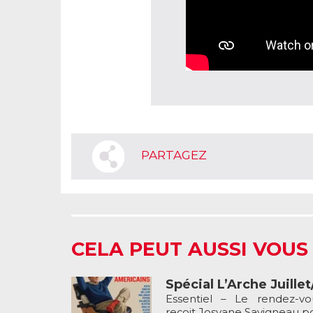
PARTAGEZ
CELA PEUT AUSSI VOUS
Spécial L’Arche Juille
Essentiel – Le rendez-v
reçoit Josyane Savigneau pou