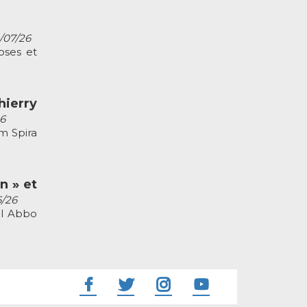
2/07/26
oses et
ierry
26
m Spira
n » et
6/26
el Abbo