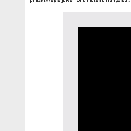
philanthropie juive - Une histoire française
»