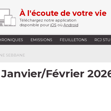
À l'écoute de votre vie
Téléchargez notre application
disponible pour
iOS
où
Android
HRONIQUES
EMISSIONS
FEUILLETONS
RCJ ST
INE SEBBANE
 Janvier/Février 202