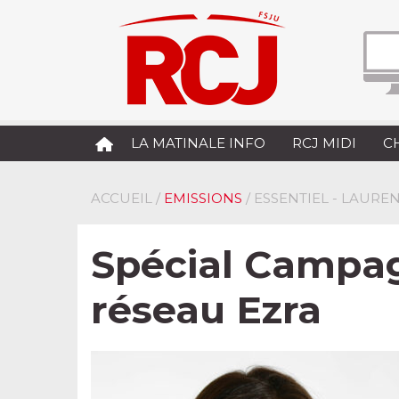
LA MATINALE INFO
RCJ MIDI
C
ACCUEIL
/
EMISSIONS
/ ESSENTIEL - LAUR
Spécial Campag
réseau Ezra