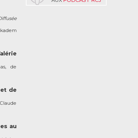
AUX
Diffusée
 Akadem
lérie
as, de
 et de
 Claude
res au