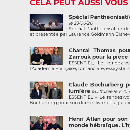
CELA PEUT AUSSI VOUS
Spécial Panthéonisat
le 23/06/26
Spécial Panthéonisation d
et présentée par Laurence Goldmann Elisheva 
Chantal Thomas pour
Zarrouk pour la pièce
ESSENTIEL, Le rendez-v
l’Académie Française, romancière, essayiste, s
Claude Bochurberg po
lumière »
Diffusée le 14/0
ESSENTIEL – Le rendez-vou
Bochurberg pour son dernier livre « Fulguranc
Henri Atlan pour son 
monde hébraïque. L’hy