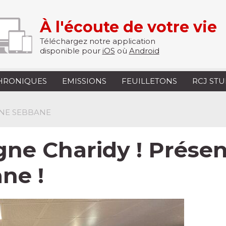
À l'écoute de votre vie
Téléchargez notre application
disponible pour
iOS
où
Android
HRONIQUES
EMISSIONS
FEUILLETONS
RCJ ST
INE SEBBANE
ne Charidy ! Présen
ne !