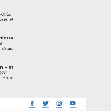
2/07/26
oses et
ierry
26
m Spira
n » et
6/26
el Abbo