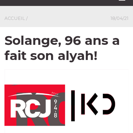
navi
ACCUEIL
/
18/04/21
Solange, 96 ans a
fait son alyah!