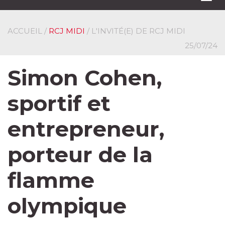
navi
ACCUEIL
/
RCJ MIDI
/ L'INVITÉ(E) DE RCJ MIDI
25/07/24
Simon Cohen,
sportif et
entrepreneur,
porteur de la
flamme
olympique