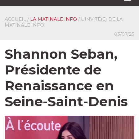
navi
ACCUEIL
/
LA MATINALE INFO
/ L'INVITÉ(E) DE LA
MATINALE INFO
03/07/25
Shannon Seban,
Présidente de
Renaissance en
Seine-Saint-Denis