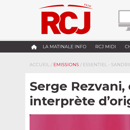
LA MATINALE INFO
RCJ MIDI
C
ACCUEIL
/
EMISSIONS
/ ESSENTIEL - SANDR
Serge Rezvani, 
interprète d’or