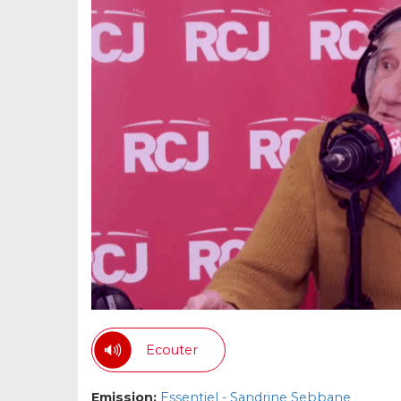
Ecouter
Emission:
Essentiel - Sandrine Sebbane