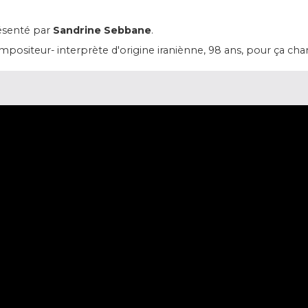
résenté par
Sandrine Sebbane
.
ompositeur- interprète d'origine iraniènne, 98 ans, pour ça cha