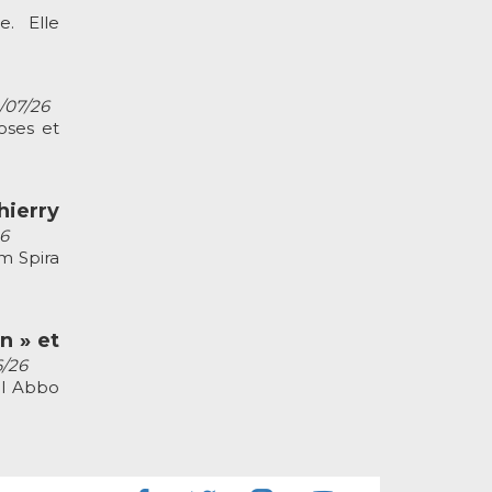
. Elle
2/07/26
oses et
ierry
26
m Spira
n » et
6/26
el Abbo