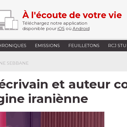
À l'écoute de votre vie
Téléchargez notre application
disponible pour
iOS
où
Android
HRONIQUES
EMISSIONS
FEUILLETONS
RCJ ST
INE SEBBANE
écrivain et auteur 
igine iraniènne