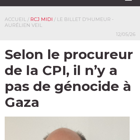
navi
ACCUEIL
/
RCJ MIDI
/ LE BILLET D'HUMEUR -
AURÉLIEN VEIL
12/05/26
Selon le procureur
de la CPI, il n’y a
pas de génocide à
Gaza