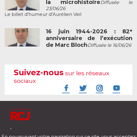
la microhistoire
Diffusée le
23/06/26
Le billet d’humeur d’Aurélien Veil
16 juin 1944-2026 : 82ᵉ
anniversaire de l’exécution
de Marc Bloch
Diffusée le 16/06/26
Suivez-nous
sur les réseaux
sociaux
À l'écoute de votre vie
En poursuivant votre navigation sur ce site, vous acceptez