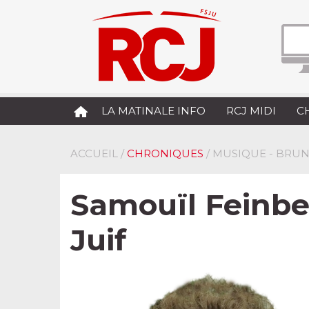
LA MATINALE INFO
RCJ MIDI
C
ACCUEIL
/
CHRONIQUES
/ MUSIQUE - BRUN
Samouïl Feinbe
Juif