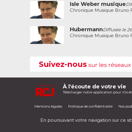
Isle Weber musique
Di
Chronique Musique Bruno F
Hubermann
Diffusée le 2
Chronique Musique Bruno F
Suivez-nous
sur les réseaux
À l'écoute de votre vie
Télécharger notre application pour iOs e
Mentions légales
Politique de confidentialité
Nos pod
En poursuivant votre navigation sur ce sit
RCJ en direct
00:00
/
00:00