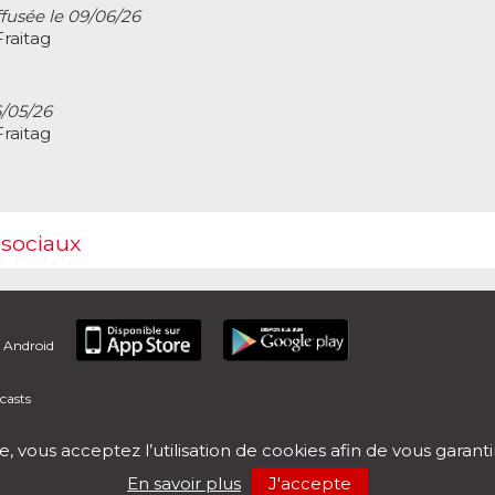
ffusée le 09/06/26
raitag
6/05/26
raitag
 sociaux
t Android
casts
e, vous acceptez l’utilisation de cookies afin de vous garant
En savoir plus
J'accepte