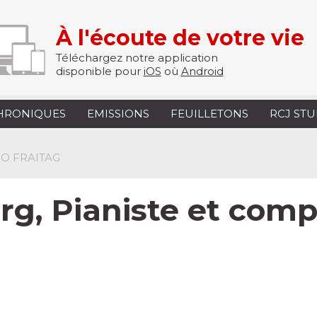
À l'écoute de votre vie
Téléchargez notre application
disponible pour
iOS
où
Android
HRONIQUES
EMISSIONS
FEUILLETONS
RCJ ST
O FRAITAG
rg, Pianiste et comp