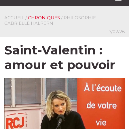
navi
ACCUEIL
/
CHRONIQUES
/ PHILOSOPHIE -
GABRIELLE HALPERN
17/02/26
Saint-Valentin :
amour et pouvoir