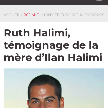
navi
ACCUEIL
/
RCJ MIDI
/ L'INVITÉ(E) DE RCJ MIDI
12/02/26
Ruth Halimi,
témoignage de la
mère d’Ilan Halimi