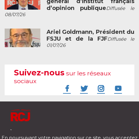
général d’Institut français
d’opinion publique
Diffusée le
08/07/26
Ariel Goldmann, Président du
FSJU et de la FJF
Diffusée le
01/07/26
Suivez-nous
sur les réseaux
sociaux
À l'écoute de votre vie
En poursuivant votre navigation sur ce site, vous acceptez
Télécharger notre application pour iOs et Android