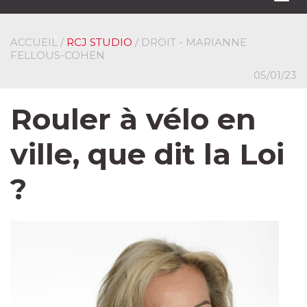
navi
ACCUEIL
/
RCJ STUDIO
/ DROIT - MARIANNE
FELLOUS-COHEN
05/01/23
Rouler à vélo en
ville, que dit la Loi
?