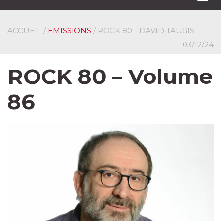
navi
ACCUEIL
/
EMISSIONS
/ ROCK 80 - DAVID TAUGIS
03/12/24
ROCK 80 – Volume
86