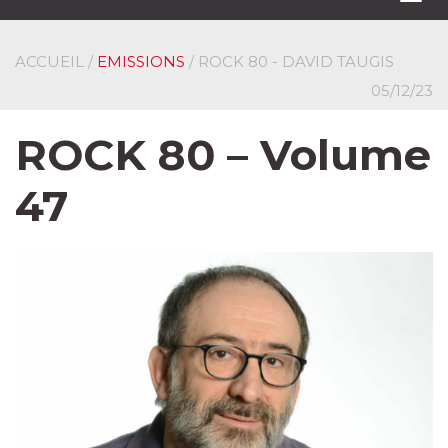
navi
ACCUEIL
/
EMISSIONS
/ ROCK 80 - DAVID TAUGIS
05/12/23
ROCK 80 – Volume
47