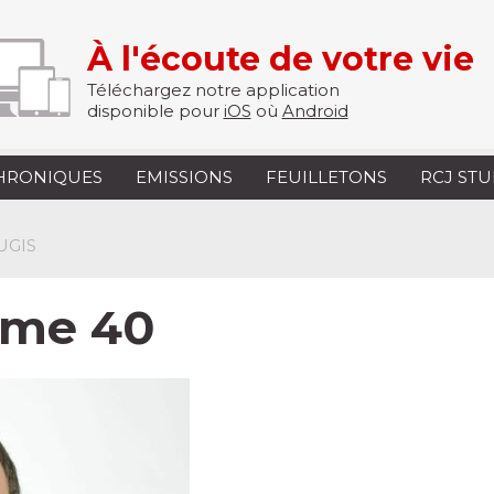
À l'écoute de votre vie
Téléchargez notre application
disponible pour
iOS
où
Android
HRONIQUES
EMISSIONS
FEUILLETONS
RCJ ST
UGIS
ume 40