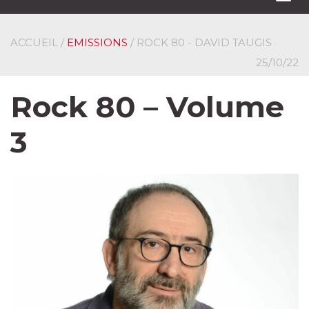
navi
ACCUEIL
/
EMISSIONS
/ ROCK 80 - DAVID TAUGIS
25/10/22
Rock 80 – Volume
3