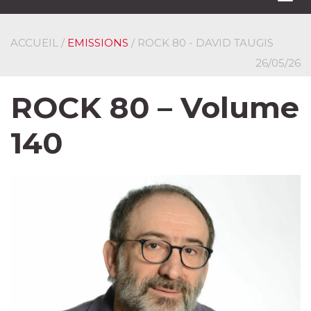
navi
ACCUEIL
/
EMISSIONS
/ ROCK 80 - DAVID TAUGIS
26/05/26
ROCK 80 – Volume
140