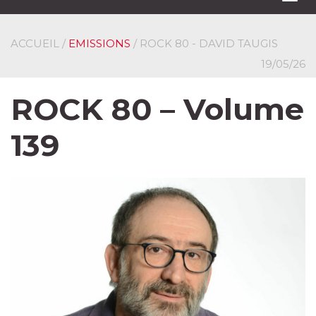
navi
ACCUEIL
/
EMISSIONS
/ ROCK 80 - DAVID TAUGIS
19/05/26
ROCK 80 – Volume
139