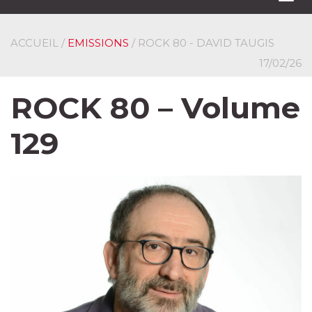
navi
ACCUEIL
/
EMISSIONS
/ ROCK 80 - DAVID TAUGIS
17/02/26
ROCK 80 – Volume
129