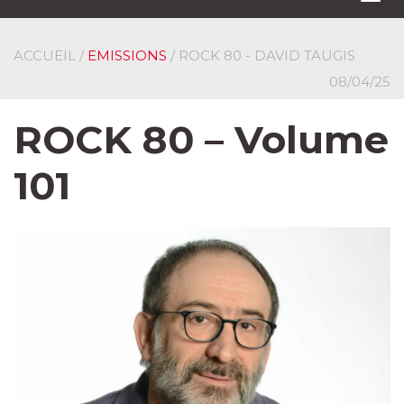
navi
ACCUEIL
/
EMISSIONS
/ ROCK 80 - DAVID TAUGIS
08/04/25
ROCK 80 – Volume
101