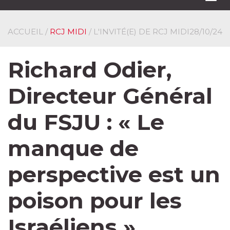
navi
ACCUEIL
/
RCJ MIDI
/ L'INVITÉ(E) DE RCJ MIDI
28/10/24
Richard Odier,
Directeur Général
du FSJU : « Le
manque de
perspective est un
poison pour les
Israéliens »