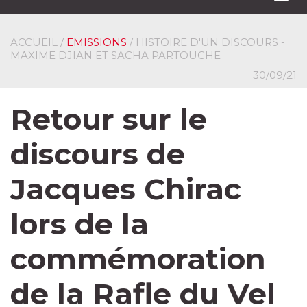
navi
ACCUEIL
/
EMISSIONS
/ HISTOIRE D'UN DISCOURS -
MAXIME DJIAN ET SACHA PARTOUCHE
30/09/21
Retour sur le
discours de
Jacques Chirac
lors de la
commémoration
de la Rafle du Vel