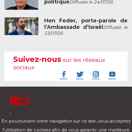
politique
Diffusée le 24/07/26
Hen Feder, porte-parole de
l’Ambassade d’Israël
Diffusée le
23/07/26
Suivez-nous
sur les réseaux
sociaux
À l'écoute de votre vie
En poursuivant votre navigation sur ce site, vous acceptez
Télécharger notre application pour iOs et Android
l’utilisation de cookies afin de vous garantir une meilleure