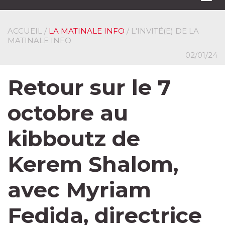
navi
ACCUEIL
/
LA MATINALE INFO
/ L'INVITÉ(E) DE LA
MATINALE INFO
02/01/24
Retour sur le 7
octobre au
kibboutz de
Kerem Shalom,
avec Myriam
Fedida, directrice