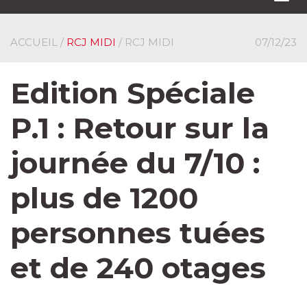
navi
ACCUEIL
/
RCJ MIDI
/ RCJ MIDI
07/12/23
Edition Spéciale
P.1 : Retour sur la
journée du 7/10 :
plus de 1200
personnes tuées
et de 240 otages