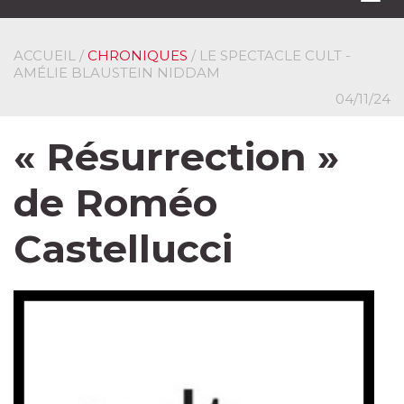
navi
ACCUEIL
/
CHRONIQUES
/ LE SPECTACLE CULT -
AMÉLIE BLAUSTEIN NIDDAM
04/11/24
« Résurrection »
de Roméo
Castellucci