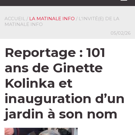
navi
ACCUEIL
/
LA MATINALE INFO
/ L'INVITÉ(E) DE LA
MATINALE INFO
05/02/26
Reportage : 101
ans de Ginette
Kolinka et
inauguration d’un
jardin à son nom