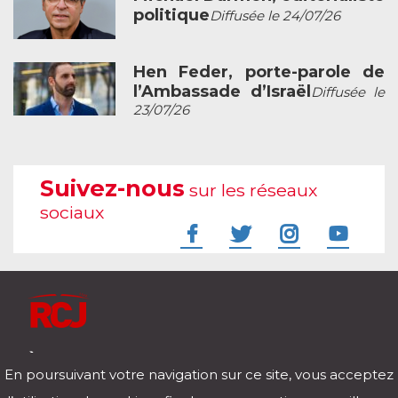
politique
Diffusée le 24/07/26
Hen Feder, porte-parole de
l’Ambassade d’Israël
Diffusée le
23/07/26
Suivez-nous
sur les réseaux
sociaux
À l'écoute de votre vie
En poursuivant votre navigation sur ce site, vous acceptez
Télécharger notre application pour iOs et Android