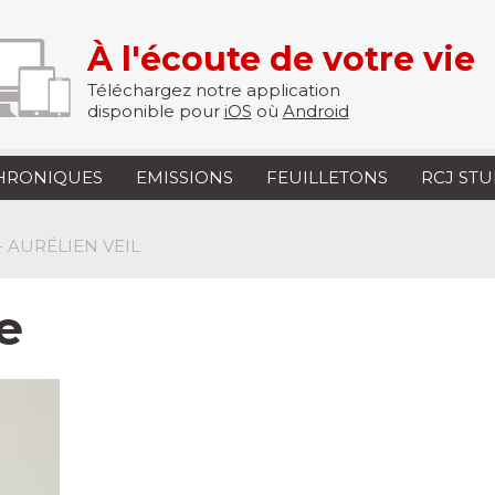
À l'écoute de votre vie
Téléchargez notre application
disponible pour
iOS
où
Android
HRONIQUES
EMISSIONS
FEUILLETONS
RCJ ST
- AURÉLIEN VEIL
e