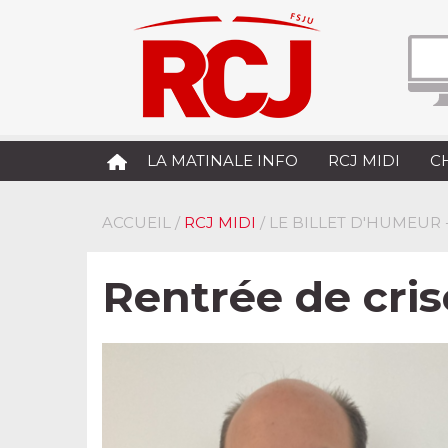
LA MATINALE INFO
RCJ MIDI
C
ACCUEIL
/
RCJ MIDI
/ LE BILLET D'HUMEUR 
Rentrée de cris