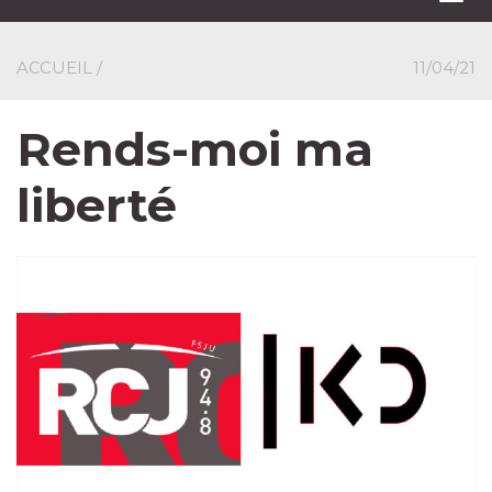
navi
ACCUEIL
/
11/04/21
Rends-moi ma
liberté