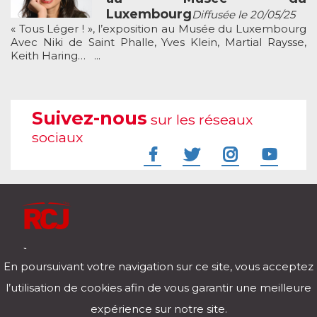
Luxembourg
Diffusée le 20/05/25
« Tous Léger ! », l’exposition au Musée du Luxembourg
Avec Niki de Saint Phalle, Yves Klein, Martial Raysse,
Keith Haring… ...
Suivez-nous
sur les réseaux
sociaux
À l'écoute de votre vie
En poursuivant votre navigation sur ce site, vous acceptez
Télécharger notre application pour iOs et Android
l’utilisation de cookies afin de vous garantir une meilleure
expérience sur notre site.