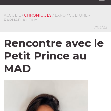
navi
ACCUEIL
/
CHRONIQUES
/ EXPO / CULTURE -
RAPHAËLA LOUY
17/03/22
Rencontre avec le
Petit Prince au
MAD