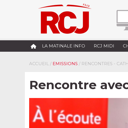
LA MATINALE INFO
RCJ MIDI
C
ACCUEIL
/
EMISSIONS
/ RENCONTRES - CA
Rencontre avec