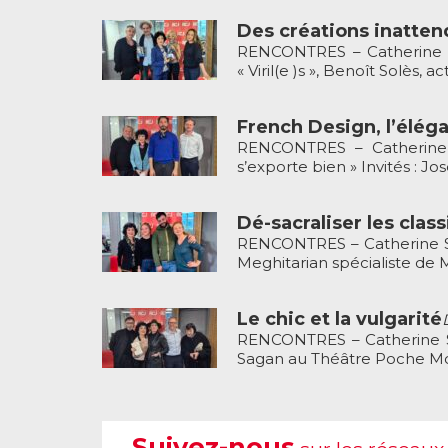
Des créations inatte
RENCONTRES – Catherine S
« Viril(e )s », Benoît Solès, ac
French Design, l’élég
RENCONTRES – Catherine 
s’exporte bien » Invités : José
Dé-sacraliser les clas
RENCONTRES – Catherine Sch
Meghitarian spécialiste de Mol
Le chic et la vulgarité
RENCONTRES – Catherine Sc
Sagan au Théâtre Poche Mont
Suivez-nous