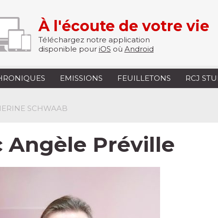
À l'écoute de votre vie
Téléchargez notre application
disponible pour
iOS
où
Android
HRONIQUES
EMISSIONS
FEUILLETONS
RCJ ST
THERINE SCHWAAB
 Angèle Préville