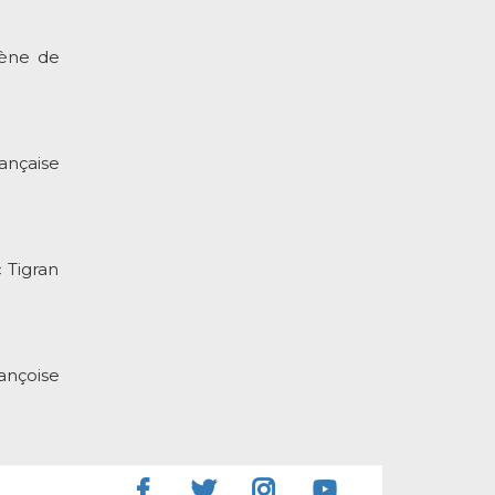
cène de
ançaise
 Tigran
ançoise