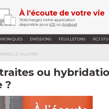
À l'écoute de votre vie
Téléchargez notre application
disponible pour
iOS
où
Android
HRONIQUES
EMISSIONS
FEUILLETONS
RCJ ST
GABRIELLE HALPERN
raites ou hybridati
 ?