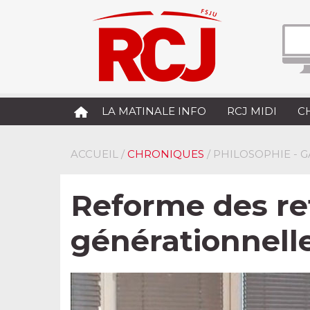
LA MATINALE INFO
RCJ MIDI
C
ACCUEIL
/
CHRONIQUES
/ PHILOSOPHIE - 
Reforme des ret
générationnelle