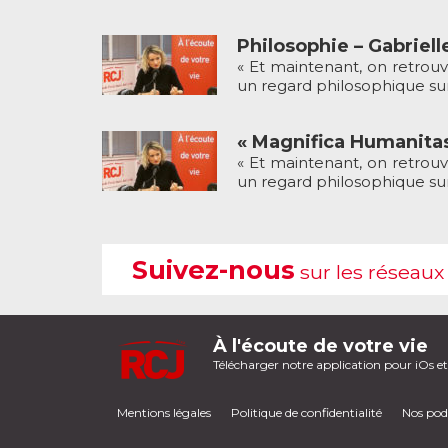
Philosophie – Gabriell
« Et maintenant, on retrouv
un regard philosophique sur l
« Magnifica Humanitas
« Et maintenant, on retrouv
un regard philosophique sur l’
Suivez-nous
sur les réseaux
À l'écoute de votre vie
Télécharger notre application pour iOs e
Mentions légales
Politique de confidentialité
Nos pod