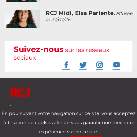
RCJ Midi, Elsa Pariente
Diffusée
le 27/07/26
Suivez-nous
sur les réseaux
sociaux
À l'écoute de votre vie
En poursuivant votre navigation sur ce site, vous acceptez
Télécharger notre application pour iOs et Android
l’utilisation de cookies afin de vous garantir une meilleure
expérience sur notre site.