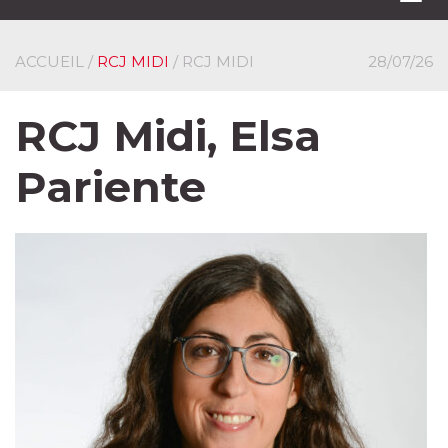
navi
ACCUEIL
/
RCJ MIDI
/ RCJ MIDI
28/07/26
RCJ Midi, Elsa
Pariente