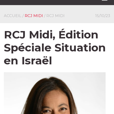
navi
ACCUEIL
/
RCJ MIDI
/ RCJ MIDI
15/10/23
RCJ Midi, Édition
Spéciale Situation
en Israël