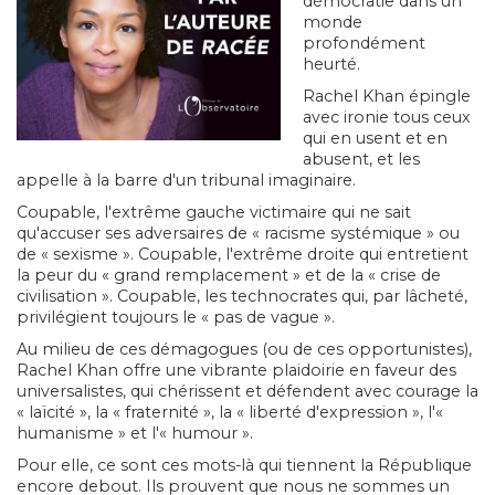
démocratie dans un
monde
profondément
heurté.
Rachel Khan épingle
avec ironie tous ceux
qui en usent et en
abusent, et les
appelle à la barre d'un tribunal imaginaire.
Coupable, l'extrême gauche victimaire qui ne sait
qu'accuser ses adversaires de « racisme systémique » ou
de « sexisme ». Coupable, l'extrême droite qui entretient
la peur du « grand remplacement » et de la « crise de
civilisation ». Coupable, les technocrates qui, par lâcheté,
privilégient toujours le « pas de vague ».
Au milieu de ces démagogues (ou de ces opportunistes),
Rachel Khan offre une vibrante plaidoirie en faveur des
universalistes, qui chérissent et défendent avec courage la
« laïcité », la « fraternité », la « liberté d'expression », l'«
humanisme » et l'« humour ».
Pour elle, ce sont ces mots-là qui tiennent la République
encore debout. Ils prouvent que nous ne sommes un