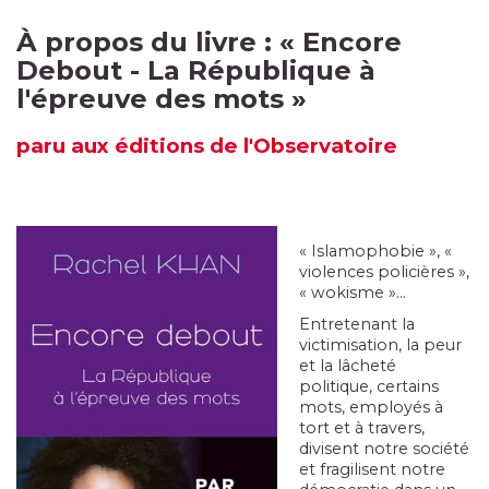
À propos du livre :
« Encore
Debout - La République à
l'épreuve des mots
»
paru
aux éditions de l'Observatoire
« Islamophobie », «
violences policières »,
« wokisme »...
Entretenant la
victimisation, la peur
et la lâcheté
politique, certains
mots, employés à
tort et à travers,
divisent notre société
et fragilisent notre