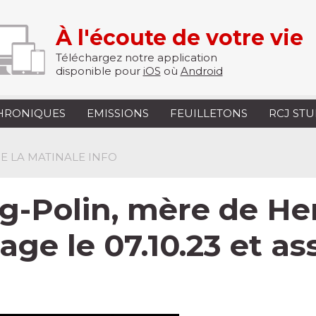
À l'écoute de votre vie
Téléchargez notre application
disponible pour
iOS
où
Android
HRONIQUES
EMISSIONS
FEUILLETONS
RCJ ST
 DE LA MATINALE INFO
g-Polin, mère de He
tage le 07.10.23 et a