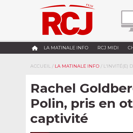
LA MATINALE INFO
RCJ MIDI
C
ACCUEIL
/
LA MATINALE INFO
/ L'INVITÉ(E)
Rachel Goldber
Polin, pris en o
captivité