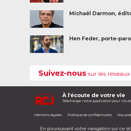
Michaël Darmon, éditor
Hen Feder, porte-paro
Suivez-nous
sur les réseaux
À l'écoute de votre vie
Télécharger notre application pour iOs e
Mentions légales
Politique de confidentialité
Nos pod
En poursuivant votre navigation sur ce sit