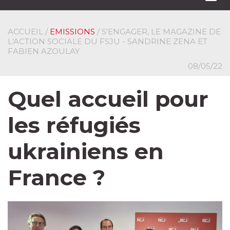
navi
ACCUEIL
/
EMISSIONS
/ S'ENGAGER, LE MAGAZINE DE
L'ACTION SOCIALE DU FSJU - SANDRINE ZENA ET
FABIEN AZOULAY
08/05/22
Quel accueil pour
les réfugiés
ukrainiens en
France ?