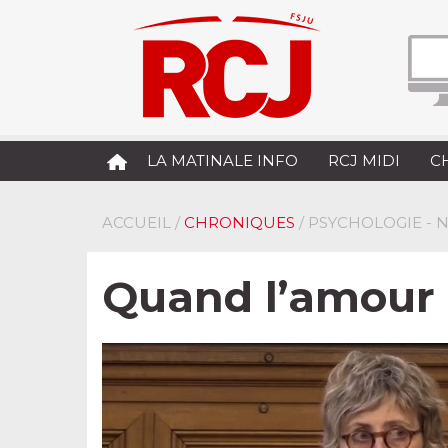
LA MATINALE INFO
RCJ MIDI
C
ACCUEIL
/
CHRONIQUES
/ PSYCHOLOGIE - 
Quand l’amour d