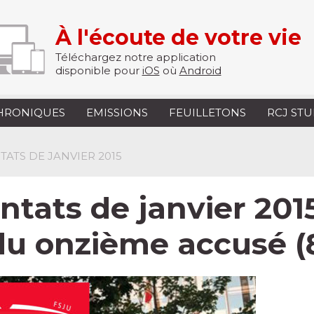
À l'écoute de votre vie
Téléchargez notre application
disponible pour
iOS
où
Android
HRONIQUES
EMISSIONS
FEUILLETONS
RCJ ST
TATS DE JANVIER 2015
ntats de janvier 2015
 du onzième accusé (