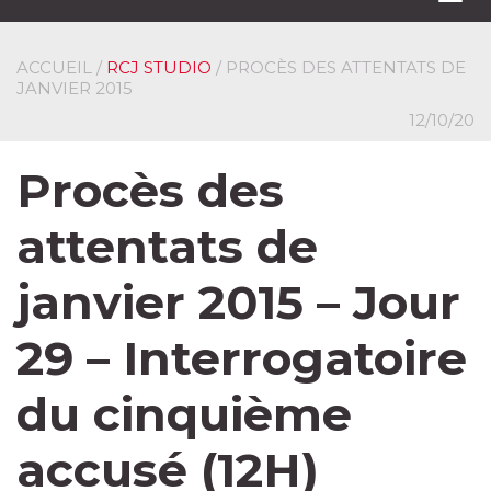
navi
ACCUEIL
/
RCJ STUDIO
/ PROCÈS DES ATTENTATS DE
JANVIER 2015
12/10/20
Procès des
attentats de
janvier 2015 – Jour
29 – Interrogatoire
du cinquième
accusé (12H)