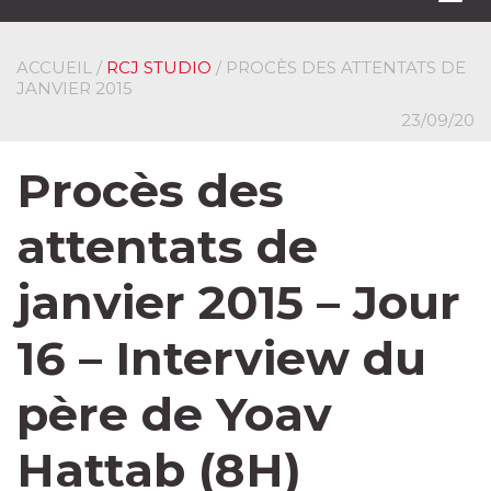
navi
ACCUEIL
/
RCJ STUDIO
/ PROCÈS DES ATTENTATS DE
JANVIER 2015
23/09/20
Procès des
attentats de
janvier 2015 – Jour
16 – Interview du
père de Yoav
Hattab (8H)