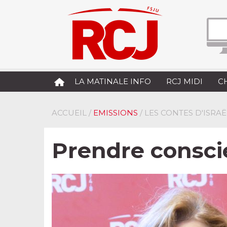
LA MATINALE INFO
RCJ MIDI
C
ACCUEIL
/
EMISSIONS
/ LES CONTES D'ISR
Prendre consc