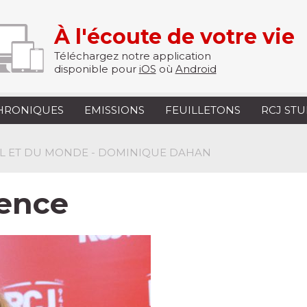
À l'écoute de votre vie
Téléchargez notre application
disponible pour
iOS
où
Android
HRONIQUES
EMISSIONS
FEUILLETONS
RCJ ST
AËL ET DU MONDE - DOMINIQUE DAHAN
ience