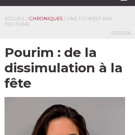
navi
ACCUEIL
/
CHRONIQUES
/ UNE FOI N’EST PAS
COUTUME
01/03/26
Pourim : de la
dissimulation à la
fête